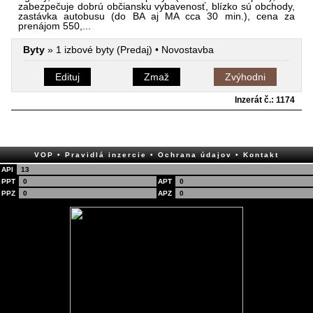
zabezpečuje dobrú občiansku vybavenosť, blízko sú obchody,
zastávka autobusu (do BA aj MA cca 30 min.), cena za
prenájom 550,...
Byty
» 1 izbové byty (Predaj) • Novostavba
Edituj
Zmaž
Zvýhodni
Inzerát č.: 1174
VOP
• Pravidlá inzercie
• Ochrana údajov
• Kontakt
API
13
PPT
0
APT
0
PPZ
0
APZ
0