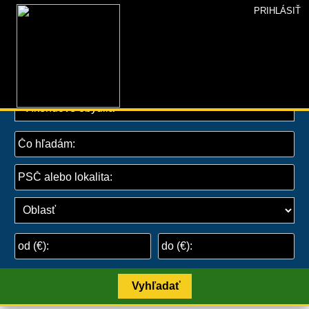
PRIHLÁSIŤ
INZERCIA+
»
Inzercia
»
Reality
» Víkendové obydlia
Vyhľadať