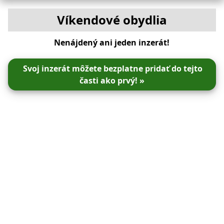
Víkendové obydlia
Nenájdený ani jeden inzerát!
Svoj inzerát môžete bezplatne pridať do tejto
časti ako prvý! »