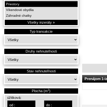
Priestory
Víkendové obydlia
Záhradné chatky
Všetky inzeráty »
Typ transakcie
Druhy nehnuteľnosti
Stav nehnuteľnosti
Prenájom 1-i
2
Plocha (m
)
úžitková: