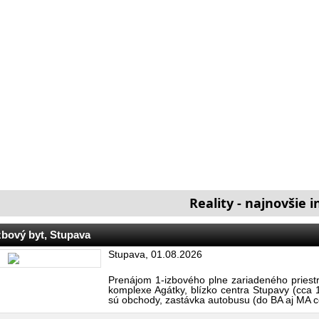
Reality - najnovšie 
zbový byt, Stupava
Stupava, 01.08.2026
Prenájom 1-izbového plne zariadeného pries
komplexe Agátky, blízko centra Stupavy (cca 
sú obchody, zastávka autobusu (do BA aj MA cc