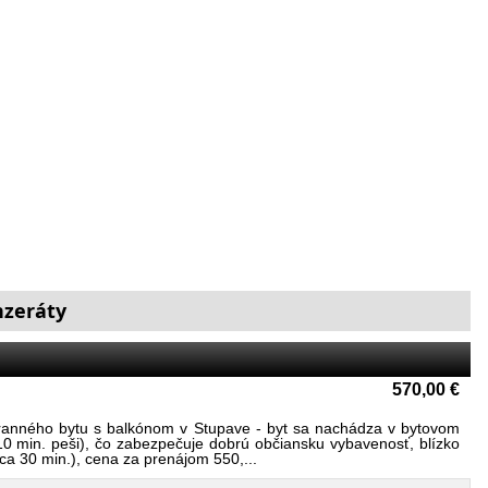
inzeráty
570,00 €
tranného bytu s balkónom v Stupave - byt sa nachádza v bytovom
10 min. peši), čo zabezpečuje dobrú občiansku vybavenosť, blízko
a 30 min.), cena za prenájom 550,...