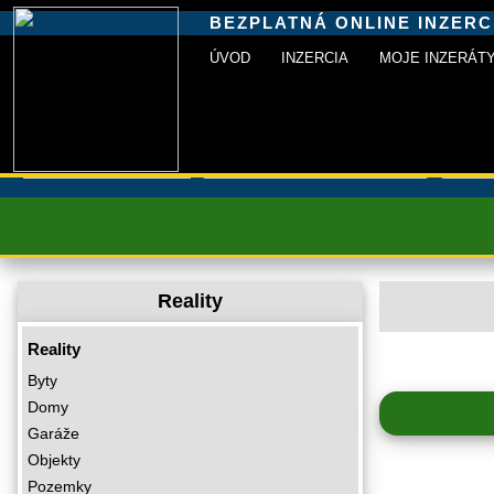
BEZPLATNÁ ONLINE INZERC
ÚVOD
INZERCIA
MOJE INZERÁT
INZERCIA+
»
Inzercia
»
Reality
» Priestory
Reality
Reality
Byty
Domy
Garáže
Objekty
Pozemky