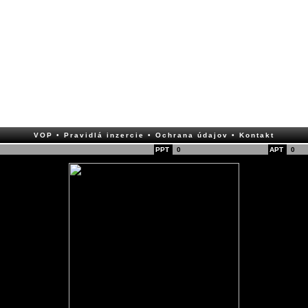
VOP
• Pravidlá inzercie
• Ochrana údajov
• Kontakt
PPT
0
APT
0