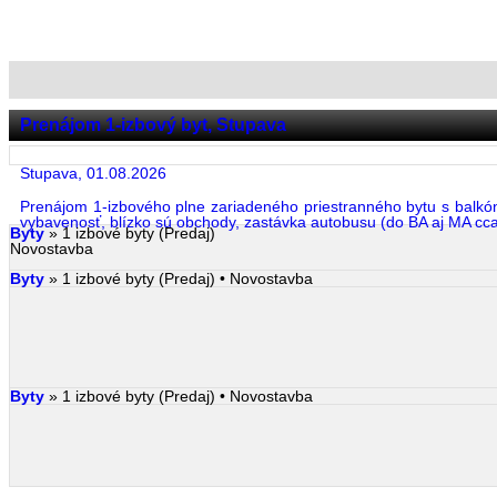
Prenájom 1-izbový byt, Stupava
Stupava, 01.08.2026
Prenájom 1-izbového plne zariadeného priestranného bytu s balkó
vybavenosť, blízko sú obchody, zastávka autobusu (do BA aj MA cca
Byty
» 1 izbové byty (Predaj)
Novostavba
Byty
» 1 izbové byty (Predaj) • Novostavba
Byty
» 1 izbové byty (Predaj) • Novostavba