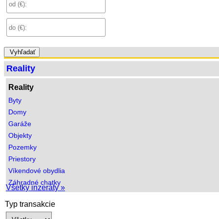
Vyhľadať
Reality
Reality
Byty
Domy
Garáže
Objekty
Pozemky
Priestory
Víkendové obydlia
Záhradné chatky
Všetky inzeráty »
Typ transakcie