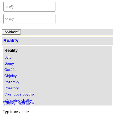
Vyhľadať
Reality
Reality
Byty
Domy
Garáže
Objekty
Pozemky
Priestory
Víkendové obydlia
Záhradné chatky
Všetky inzeráty »
Typ transakcie