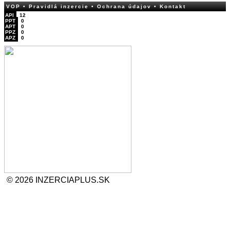
VOP
• Pravidlá inzercie
• Ochrana údajov
• Kontakt
API
12
PPT
0
APT
0
PPZ
0
APZ
0
© 2026 INZERCIAPLUS.SK