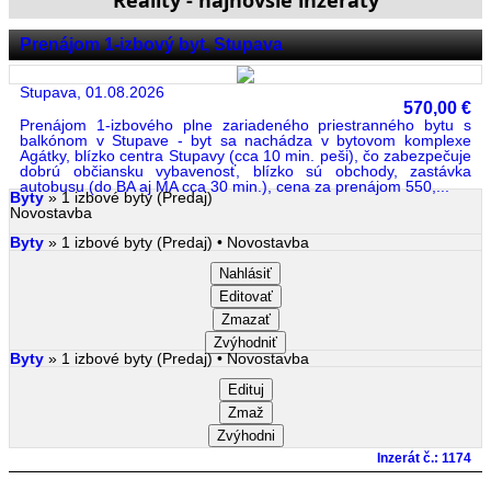
Reality - najnovšie inzeráty
Prenájom 1-izbový byt, Stupava
Stupava, 01.08.2026
570,00 €
Prenájom 1-izbového plne zariadeného priestranného bytu s
balkónom v Stupave - byt sa nachádza v bytovom komplexe
Agátky, blízko centra Stupavy (cca 10 min. peši), čo zabezpečuje
dobrú občiansku vybavenosť, blízko sú obchody, zastávka
autobusu (do BA aj MA cca 30 min.), cena za prenájom 550,...
Byty
» 1 izbové byty (Predaj)
Novostavba
Byty
» 1 izbové byty (Predaj) • Novostavba
Nahlásiť
Editovať
Zmazať
Zvýhodniť
Byty
» 1 izbové byty (Predaj) • Novostavba
Edituj
Zmaž
Zvýhodni
Inzerát č.: 1174